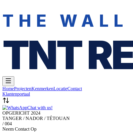
THE WALL
TNT R
Home
Projecten
Kenmerken
Locatie
Contact
Klantenportaal
Chat with us!
OPGERICHT 2024
TANGER / NADOR / TÉTOUAN
/ 004
Neem Contact Op