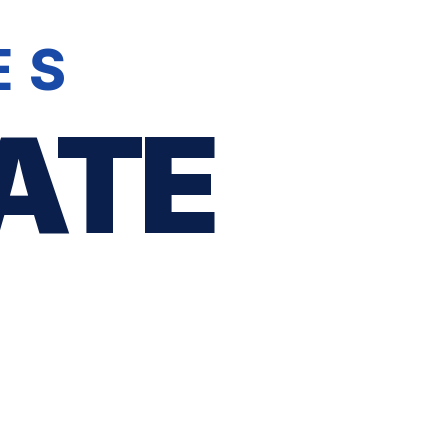
ES
ATE