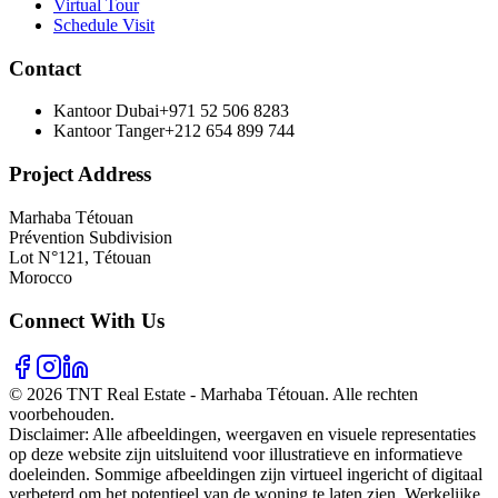
Virtual Tour
Schedule Visit
Contact
Kantoor Dubai
+971 52 506 8283
Kantoor Tanger
+212 654 899 744
Project Address
Marhaba Tétouan
Prévention Subdivision
Lot N°121, Tétouan
Morocco
Connect With Us
© 2026 TNT Real Estate - Marhaba Tétouan. Alle rechten
voorbehouden.
Disclaimer: Alle afbeeldingen, weergaven en visuele representaties
op deze website zijn uitsluitend voor illustratieve en informatieve
doeleinden. Sommige afbeeldingen zijn virtueel ingericht of digitaal
verbeterd om het potentieel van de woning te laten zien. Werkelijke